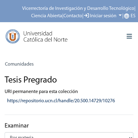
Vicerrectoría de Investigación y Desarrollo Tecnológico
|
Ciencia Abierta
|
Contacto
|
Iniciar sesión
|
ES
Inicio
Facultad de Humanidades
Tesis Pregrado
Examinar por materia
Comunidades
Todo el repositorio
Tesis Pregrado
Depósito
URI permanente para esta colección
https://repositorio.ucn.cl/handle/20.500.14729/10276
Acerca del repositorio
Examinar