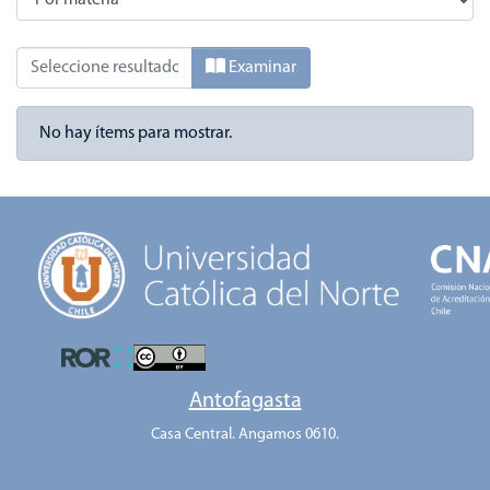
Examinando Tesis Pregrado por Materia
Examinar
No hay ítems para mostrar.
Antofagasta
Casa Central. Angamos 0610.