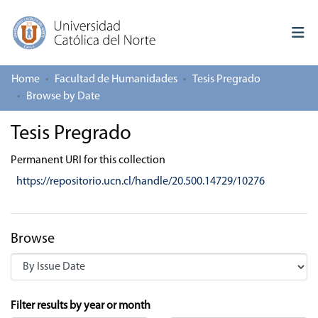
Home
Facultad de Humanidades
Tesis Pregrado
Log In
Browse by Date
Communities & Collections
Tesis Pregrado
All of repository
Permanent URI for this collection
https://repositorio.ucn.cl/handle/20.500.14729/10276
Deposit
About repository
Browse
Browsing Tesis Pregrado by Issue Date
Filter results by year or month