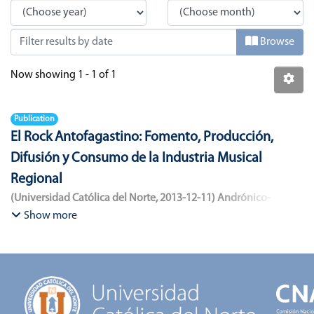
Browse
Now showing
1 - 1 of 1
Publication
El Rock Antofagastino: Fomento, Producción,
Difusión y Consumo de la Industria Musical
Regional
(
Universidad Católica del Norte
,
2013-12-11
)
Andrónico-
Cangana, Javier Enrique
;
Bracamonte-Aballai, Carlos Pascual
;
Show more
Herane-Mella, Matías Alejandro
;
Saavedra-López, Bryan David