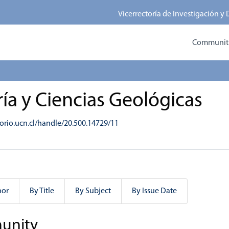
Vicerrectoría de Investigación y
Communitie
ía y Ciencias Geológicas
torio.ucn.cl/handle/20.500.14729/11
hor
By Title
By Subject
By Issue Date
munity