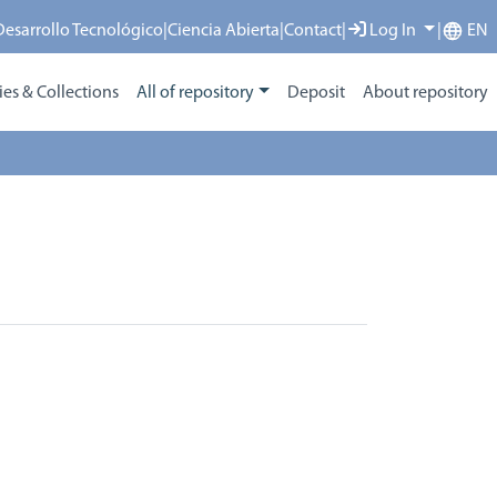
 Desarrollo Tecnológico
|
Ciencia Abierta
|
Contact
|
Log In
|
EN
s & Collections
All of repository
Deposit
About repository