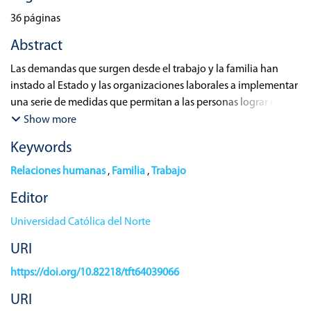
36 páginas
Abstract
Las demandas que surgen desde el trabajo y la familia han
instado al Estado y las organizaciones laborales a implementar
una serie de medidas que permitan a las personas lograr un
equilibrio entre ambas esferas. En este artículo se aborda el
Show more
tema de la conciliación trabajo-familia, sus beneficios a nivel
Keywords
individual, organizacional y social, así como las medidas de
conciliación existentes en Chile. El objetivo de la investigación
Relaciones humanas
,
Familia
,
Trabajo
fue medir la eficacia de las medidas de conciliación trabajo-
Editor
familia implementadas en organizaciones de la ciudad de
Antofagasta, mediante una comparación entre trabajadores de
Universidad Católica del Norte
organizaciones que implementan las medidas contempladas
URI
en el código laboral chileno y aquellas que implementan
medidas adicionales. Esta comparación también se hace entre
https://doi.org/10.82218/tft64039066
hombres y mujeres. Este es un estudio expo facto prospectivo
URI
factorial con dos variables independientes (tipo de medida y