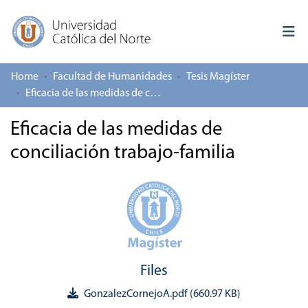
Home
Facultad de Humanidades
Tesis Magíster
Log In
Eficacia de las medidas de conciliación trabajo-familia
Communities & Collections
Eficacia de las medidas de
conciliación trabajo-familia
All of repository
Deposit
About repository
Files
GonzalezCornejoA.pdf
(660.97 KB)