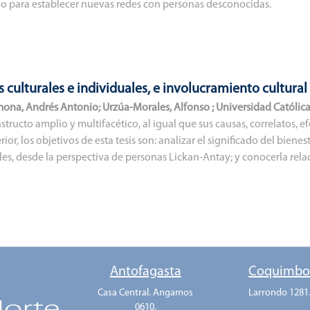
s o para establecer nuevas redes con personas desconocidas.
s culturales e individuales, e involucramiento cultura
mona, Andrés Antonio
;
Urzúa-Morales, Alfonso
;
Universidad Católica
structo amplio y multifacético, al igual que sus causas, correlatos, e
or, los objetivos de esta tesis son: analizar el significado del bienes
es, desde la perspectiva de personas Lickan-Antay; y conocerla relac
ndividuales y el involucramiento cultural. La investigación se abordó
al de dos fases: Cualitativa–Cuantitativa. Además, se desarrollaro
ar en Pueblo Lickanantay; Involucramiento Cultural Lickanantay).Los
tar para los y las lickananta y se relaciona con la integración de di
a vida comunitaria, armonía en la sociedad, armonía en el desarrollo
 que el contexto neoliberal, capitalista y extractivista es percibido 
Antofagasta
Coquimb
u bienestar (individual, comunitario y cultural), y las prácticas cult
las personas de esta etnia. Asimismo, se observó que el involucramien
Casa Central. Angamos
Larrondo 1281
tivo y significativo en las diferentes dimensiones del bienestar lick
0610.