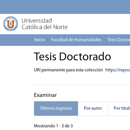
Inicio
Facultad de Humanidades
Tesis Docto
Tesis Doctorado
URI permanente para esta colección
https://repo
Examinar
Últimos ingresos
Por autor
Por títul
Últimos ingresos
Mostrando
1 - 3 de 3