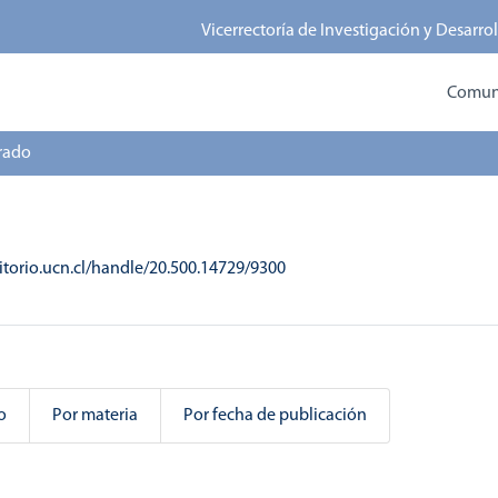
Vicerrectoría de Investigación y Desarro
Comun
rado
sitorio.ucn.cl/handle/20.500.14729/9300
o
Por materia
Por fecha de publicación