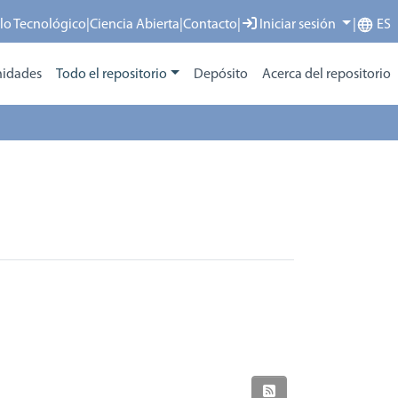
llo Tecnológico
|
Ciencia Abierta
|
Contacto
|
Iniciar sesión
|
ES
idades
Todo el repositorio
Depósito
Acerca del repositorio