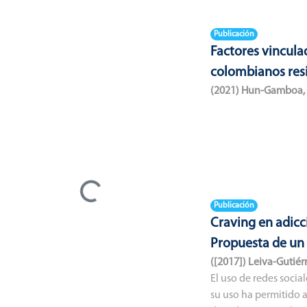
Publicación
Factores vincula
colombianos resi
(
2021
)
Hun-Gamboa, 
Cargando...
Publicación
Craving en adicc
Propuesta de un
(
[2017]
)
Leiva-Gutiérr
El uso de redes soci
su uso ha permitido a