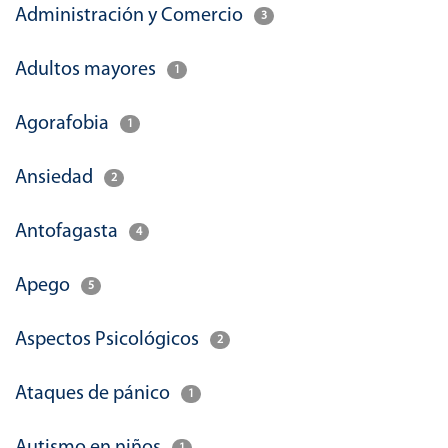
Administración y Comercio
3
Adultos mayores
1
Agorafobia
1
Ansiedad
2
Antofagasta
4
Apego
5
Aspectos Psicológicos
2
Ataques de pánico
1