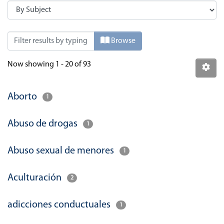
Browsing Facultad de Humanidades by Subj
Browse
Now showing
1 - 20 of 93
Aborto
1
Abuso de drogas
1
Abuso sexual de menores
1
Aculturación
2
adicciones conductuales
1