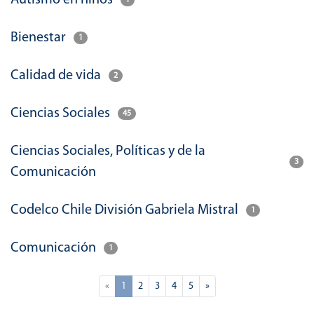
Autismo en niños
1
Bienestar
1
Calidad de vida
2
Ciencias Sociales
45
Ciencias Sociales, Políticas y de la
3
Comunicación
Codelco Chile División Gabriela Mistral
1
Comunicación
1
(current)
«
1
2
3
4
5
»