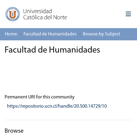
Home
Facultad de Humanidades
Browse by Subject
Log In
Facultad de Humanidades
Communities & Collections
All of repository
Deposit
About repository
Permanent URI for this community
https://repositorio.ucn.cl/handle/20.500.14729/10
Browse