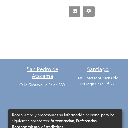
o
San Pedro de
Santiago
Atacama
.
Av. Libertador Bernardo
O'Higgns 292, Of. 22.
Calle Gustavo Le Paige 380.
Recopilamos y procesamos su información personal para los
siguientes propósitos:
Autenticación, Preferencias,
Reconocimiento y Estadísticas
.