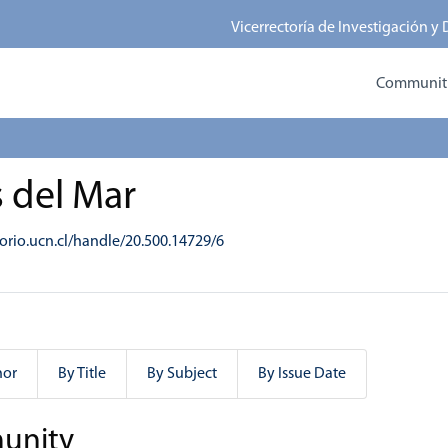
Vicerrectoría de Investigación y
Communitie
s del Mar
torio.ucn.cl/handle/20.500.14729/6
hor
By Title
By Subject
By Issue Date
munity