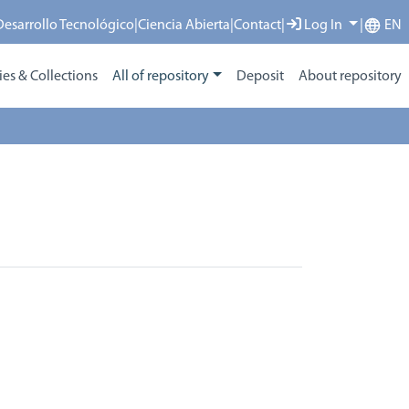
 Desarrollo Tecnológico
|
Ciencia Abierta
|
Contact
|
Log In
|
EN
s & Collections
All of repository
Deposit
About repository