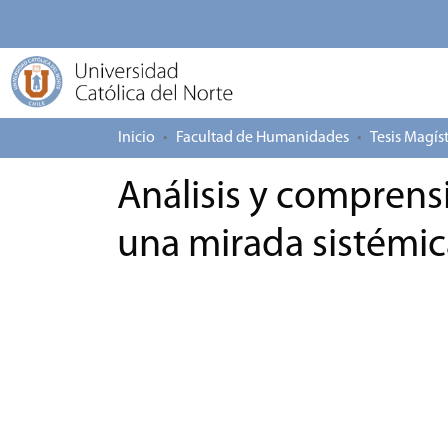
Inicio
Facultad de Humanidades
Tesis Magís
Análisis y comprens
una mirada sistémic