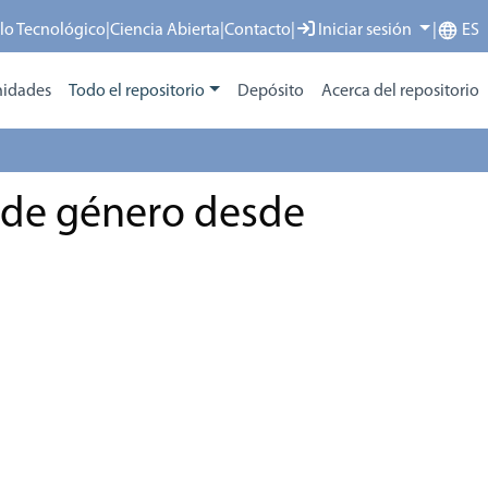
llo Tecnológico
|
Ciencia Abierta
|
Contacto
|
Iniciar sesión
|
ES
idades
Todo el repositorio
Depósito
Acerca del repositorio
a de género desde