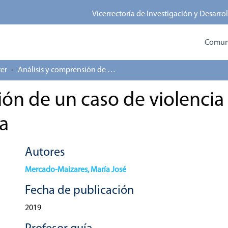
Vicerrectoría de Investigación y Desarro
Comun
ter
Análisis y comprensión de un caso de violencia de género desde una mirada sistémica
ión de un caso de violenci
a
Autores
Mercado-Maizares, María José
Fecha de publicación
2019