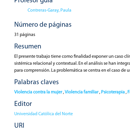
Profesor guía
Contreras-Garay, Paula
Número de páginas
31 páginas
Resumen
El presente trabajo tiene como finalidad exponer un caso c
sistémica relacional y contextual. En el análisis se han integ
para comprensión. La problemática se centra en el caso de u
grave en el cual participan múltiples factores de considera
Palabras claves
del caso se incluye el contexto sociocultural y la perspectiva
transgeneracional, el enfoque interaccional y la teoría del 
Violencia contra la mujer
,
Violencia familiar
,
Psicoterapia
,
F
énfasis en las lealtades familiares y la función del consumo
Editor
violentos. Tras el análisis del caso e concluye que la sintoma
dinámica relacional en el que está inmerso el problema, refle
Universidad Católica del Norte
caso. Uno de ellos es la influencia del contexto sociocultura
URI
construyen y perpetúan creencias y significados donde se legi