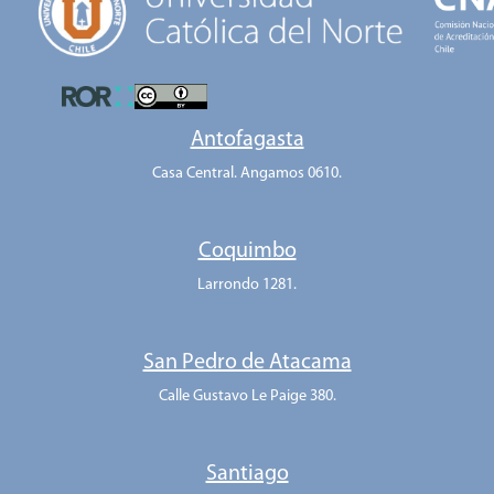
parental. Finalmente se dan a conocer las fortalezas del
proceso terapéutico que hicieron posible el logro de los
objetivos planteados, haciendo énfasis en la importancia de no
ser inducidos por el sistema consultante.
Antofagasta
Casa Central. Angamos 0610.
Coquimbo
Larrondo 1281.
San Pedro de Atacama
Calle Gustavo Le Paige 380.
Santiago