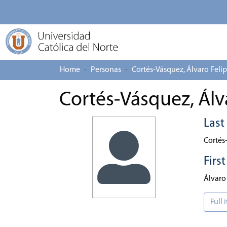
Home
Personas
Cortés-Vásquez, Álvaro Feli
Cortés-Vásquez, Álv
Las
Cortés
Firs
Álvaro
Full