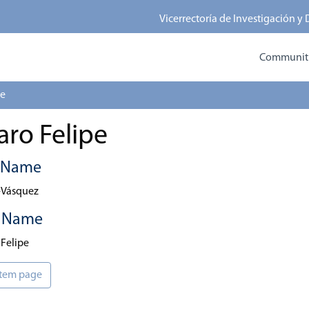
Vicerrectoría de Investigación y
Communitie
pe
aro Felipe
t Name
-Vásquez
t Name
 Felipe
 item page