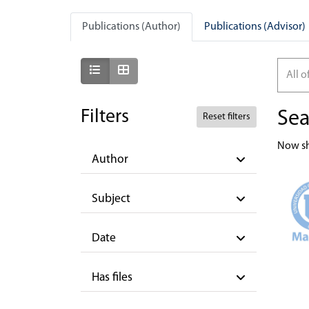
Publications (Author)
Publications (Advisor)
Show as list
Show as grid
All o
Filters
Sea
Reset filters
Now s
Author
Subject
Date
Has files