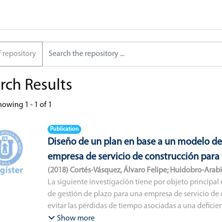
f repository
rch Results
howing
1 - 1 of 1
Publication
Diseño de un plan en base a un modelo de
empresa de servicio de construcción para 
(
2018
)
Cortés-Vásquez, Álvaro Felipe
;
Huidobro-Arabia
Norte
La siguiente investigación tiene por objeto principa
de gestión de plazo para una empresa de servicio de c
evitar las pérdidas de tiempo asociadas a una deficien
la ejecución de proyectos de construcción para la gra
Show more