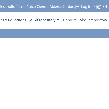
 Desarrollo Tecnológico
|
Ciencia Abierta
|
Contact
|
Log In
|
EN
s & Collections
All of repository
Deposit
About repository