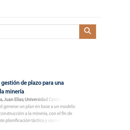
 gestión de plazo para una
la minería
, Juan Elías
;
Universidad Católica del
l el generar un plan en base a un modelo
onstrucción a la minería, con el fin de
te planificación táctica y operativa en
n minería de Chile.