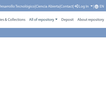
 Desarrollo Tecnológico
|
Ciencia Abierta
|
Contact
|
Log In
|
EN
s & Collections
All of repository
Deposit
About repository