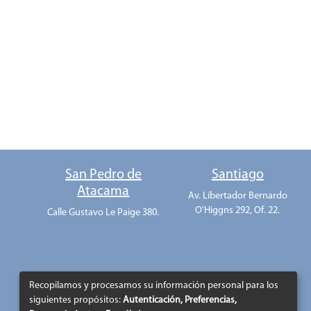
o
San Pedro de
Santiago
Atacama
.
Av. Libertador Bernardo
O'Higgns 292, Of. 22.
Calle Gustavo Le Paige 380.
Recopilamos y procesamos su información personal para los
siguientes propósitos:
Autenticación, Preferencias,