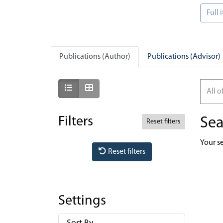
Full
Publications (Author)
Publications (Advisor)
Show as list
Show as grid
All o
Filters
Sea
Reset filters
Your s
Reset filters
Settings