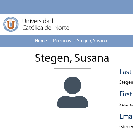
Home
Personas
Stegen, Susana
Stegen, Susana
Las
Stege
Firs
Susan
Emai
sstege