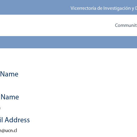
Vicerrectoría de Investigación y
Communitie
t Name
n
t Name
a
l Address
n@ucn.cl