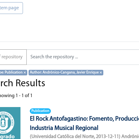
 item page
f repository
pe: Publication
×
Author: Andrónico-Cangana, Javier Enrique
×
rch Results
howing
1 - 1 of 1
Publication
El Rock Antofagastino: Fomento, Producci
Industria Musical Regional
(
Universidad Católica del Norte
,
2013-12-11
)
Andróni