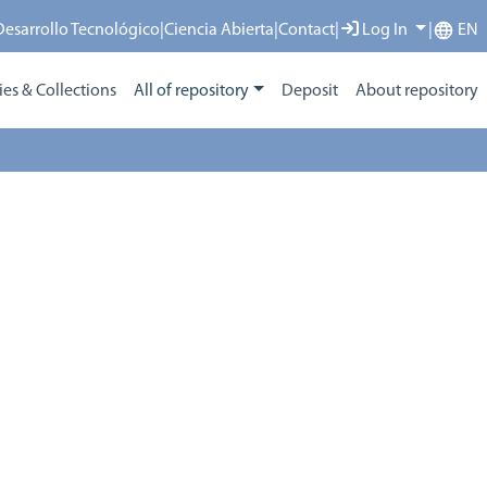
 Desarrollo Tecnológico
|
Ciencia Abierta
|
Contact
|
Log In
|
EN
s & Collections
All of repository
Deposit
About repository