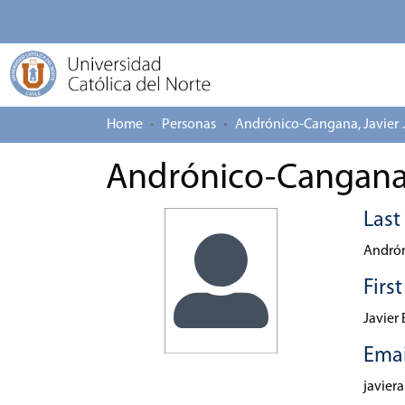
Home
Personas
Andrónic
Andrónico-Cangana,
Las
Andró
Firs
Javier
Emai
javier