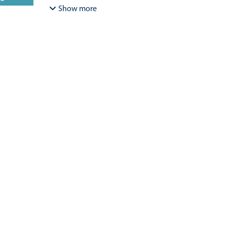
Bracamonte-Aballai, Carlos Pascual
;
Herane-Mella, Ma
Show more
David