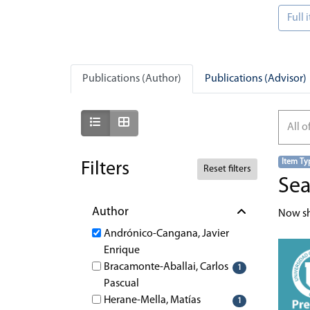
Full
Publications (Author)
Publications (Advisor)
Show as list
Show as grid
All o
Item Ty
Filters
Reset filters
Sea
Author
Now s
Andrónico-Cangana, Javier
Enrique
Bracamonte-Aballai, Carlos
1
Pascual
Herane-Mella, Matías
1