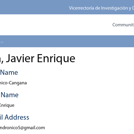
Vicerrectoría de Investigación y
Communitie
o-Cangana, Javier Enrique
 Javier Enrique
t Name
nico-Cangana
t Name
 Enrique
l Address
andronico5@gmail.com