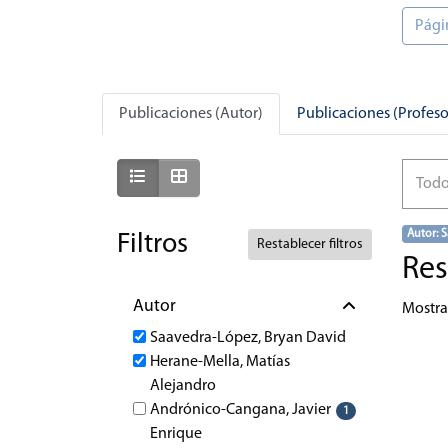
Pági
Publicaciones (Autor)
Publicaciones (Profeso
Mostrar como lista
Mostrar como cuadrícula
Todo
Autor: 
Filtros
Restablecer filtros
Res
Autor
Mostr
Saavedra-López, Bryan David
Herane-Mella, Matías
Alejandro
Andrónico-Cangana, Javier
1
Enrique