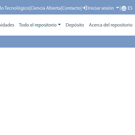
llo Tecnológico
|
Ciencia Abierta
|
Contacto
|
Iniciar sesión
|
ES
idades
Todo el repositorio
Depósito
Acerca del repositorio