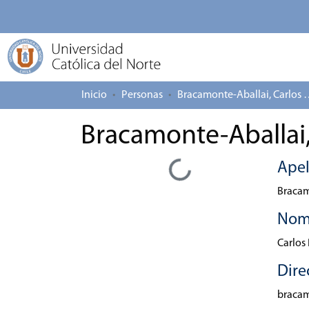
Inicio
Personas
Bracamonte-Aballa
Bracamonte-Aballai,
Cargando...
Apel
Bracam
Nom
Carlos
Dire
braca