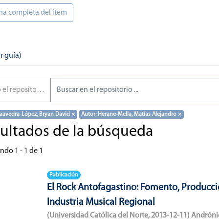
na completa del ítem
r guía)
 el repositorio
Saavedra-López, Bryan David
×
Autor: Herane-Mella, Matías Alejandro
×
ultados de la búsqueda
ando
1 - 1 de 1
Publicación
El Rock Antofagastino: Fomento, Producci
Industria Musical Regional
(
Universidad Católica del Norte
,
2013-12-11
)
Andróni