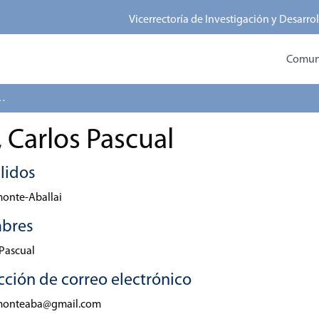
Vicerrectoría de Investigación y Desarro
Comun
i, Carlos Pascual
 Carlos Pascual
lidos
onte-Aballai
bres
 Pascual
cción de correo electrónico
monteaba@gmail.com