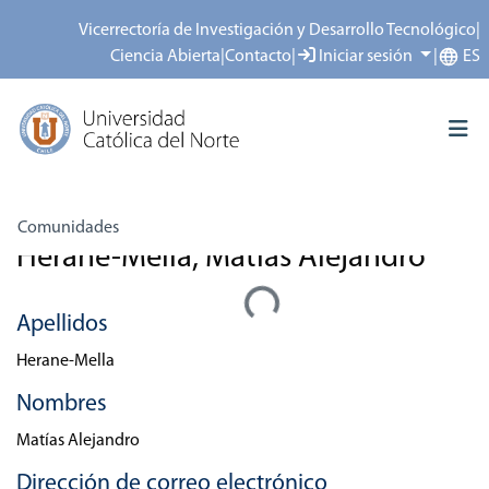
Vicerrectoría de Investigación y Desarrollo Tecnológico
|
Ciencia Abierta
|
Contacto
|
Iniciar sesión
|
ES
Inicio
Personas
Herane-Mella, Matías Alejandro
Comunidades
Herane-Mella, Matías Alejandro
Todo el repositorio
Cargando...
Depósito
Apellidos
Acerca del repositorio
Herane-Mella
Nombres
Matías Alejandro
Dirección de correo electrónico