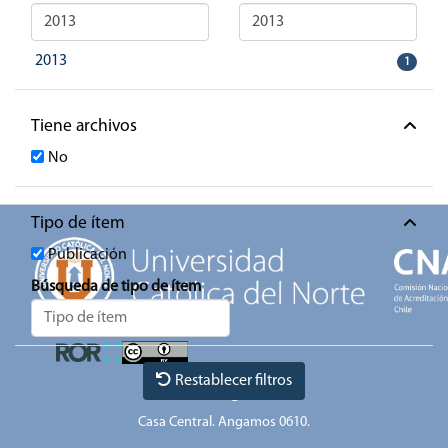
2013
1
Tiene archivos
Car
No
Tipo de ítem
Publicación
Búsqueda de tipo de ítem
Restablecer filtros
Antofagasta
Casa Central. Angamos 0610.