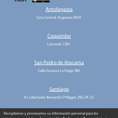
Antofagasta
Casa Central. Angamos 0610.
Coquimbo
Larrondo 1281.
San Pedro de Atacama
Calle Gustavo Le Paige 380.
Santiago
Av. Libertador Bernardo O'Higgns 292, Of. 22.
Recopilamos y procesamos su información personal para los