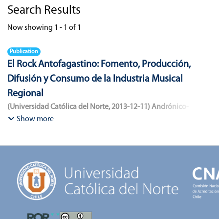
Search Results
Now showing
1 - 1 of 1
Publication
El Rock Antofagastino: Fomento, Producción,
Difusión y Consumo de la Industria Musical
Regional
(
Universidad Católica del Norte
,
2013-12-11
)
Andrónico-
Cangana, Javier Enrique
;
Bracamonte-Aballai, Carlos Pascual
;
Show more
Herane-Mella, Matías Alejandro
;
Saavedra-López, Bryan David