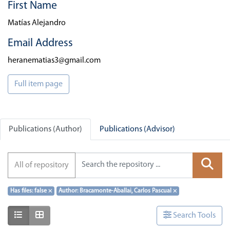
First Name
Matías Alejandro
Email Address
heranematias3@gmail.com
Full item page
Publications (Author)
Publications (Advisor)
All of repository
Has files: false
×
Author: Bracamonte-Aballai, Carlos Pascual
×
Show as list
Show as grid
Search Tools