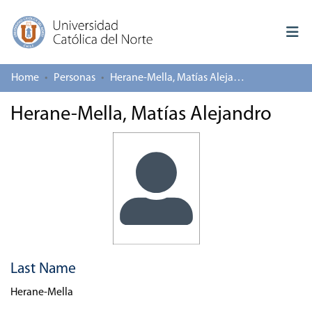
Home
Personas
Herane-Mella, Matías Alejandro
Log In
Herane-Mella, Matías Alejandro
Communities & Collections
All of repository
Deposit
About repository
Last Name
Herane-Mella