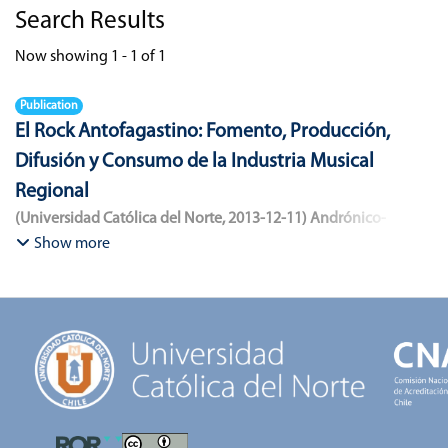
Search Results
Now showing
1 - 1 of 1
Publication
El Rock Antofagastino: Fomento, Producción,
Difusión y Consumo de la Industria Musical
Regional
(
Universidad Católica del Norte
,
2013-12-11
)
Andrónico-
Cangana, Javier Enrique
;
Bracamonte-Aballai, Carlos Pascual
;
Show more
Herane-Mella, Matías Alejandro
;
Saavedra-López, Bryan David