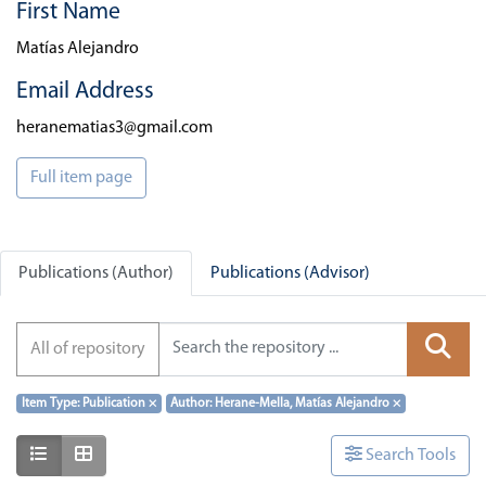
First Name
Matías Alejandro
Email Address
heranematias3@gmail.com
Full item page
Publications (Author)
Publications (Advisor)
All of repository
Item Type: Publication
×
Author: Herane-Mella, Matías Alejandro
×
Show as list
Show as grid
Search Tools