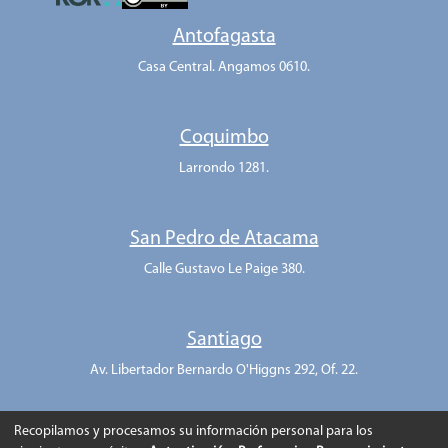
Antofagasta
Casa Central. Angamos 0610.
Coquimbo
Larrondo 1281.
San Pedro de Atacama
Calle Gustavo Le Paige 380.
Santiago
Av. Libertador Bernardo O'Higgns 292, Of. 22.
Recopilamos y procesamos su información personal para los