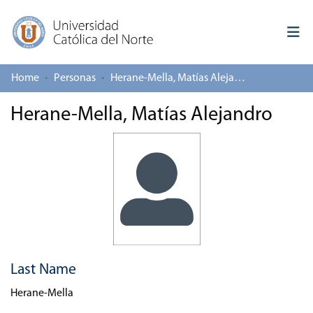
Home
Personas
Herane-Mella, Matías Alejandro
Log In
Herane-Mella, Matías Alejandro
Communities & Collections
All of repository
Deposit
About repository
Last Name
Herane-Mella