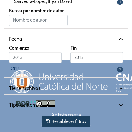
Saavedra-López, Bryan David
1
Buscar por nombre de autor
Car
Fecha
Comienzo
Fin
2013
1
Tiene archivos
Tipo de ítem
Antofagasta
Restablecer filtros
Casa Central. Angamos 0610.