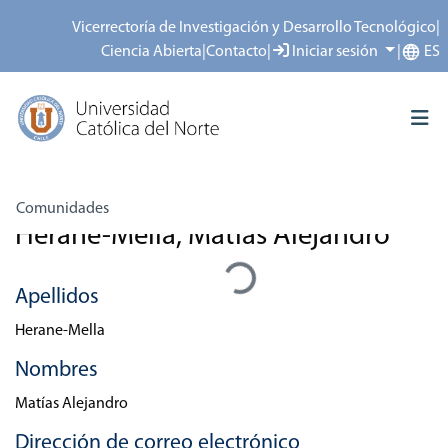
Vicerrectoría de Investigación y Desarrollo Tecnológico
|
Ciencia Abierta
|
Contacto
|
Iniciar sesión
|
ES
Inicio
Personas
Herane-Mella, Matías Alejandro
Comunidades
Herane-Mella, Matías Alejandro
Cargando...
Todo el repositorio
Depósito
Apellidos
Acerca del repositorio
Herane-Mella
Nombres
Matías Alejandro
Dirección de correo electrónico