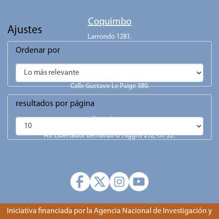
Coquimbo
Ajustes
Larrondo 1281.
Ordenar por
San Pedro de Atacama
Calle Gustavo Le Paige 380.
resultados por página
Santiago
Av. Libertador Bernardo O'Higgns 292, Of. 22.
Iniciativa financiada por la Agencia Nacional de Investigación y