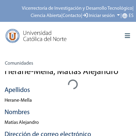
Vicerrectoría de Investigación y Desarrollo Tecnológico
|
Ciencia Abierta
|
Contacto
|
Iniciar sesión
|
ES
Inicio
Personas
Herane-Mella, Matías Alejandro
Comunidades
Herane-Mella, Matías Alejandro
Todo el repositorio
Cargando...
Depósito
Apellidos
Acerca del repositorio
Herane-Mella
Nombres
Matías Alejandro
Dirección de correo electrónico