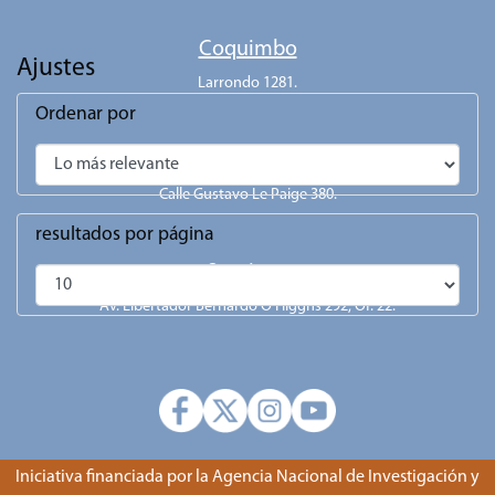
Coquimbo
Ajustes
Larrondo 1281.
Ordenar por
San Pedro de Atacama
Calle Gustavo Le Paige 380.
resultados por página
Santiago
Av. Libertador Bernardo O'Higgns 292, Of. 22.
Iniciativa financiada por la Agencia Nacional de Investigación y