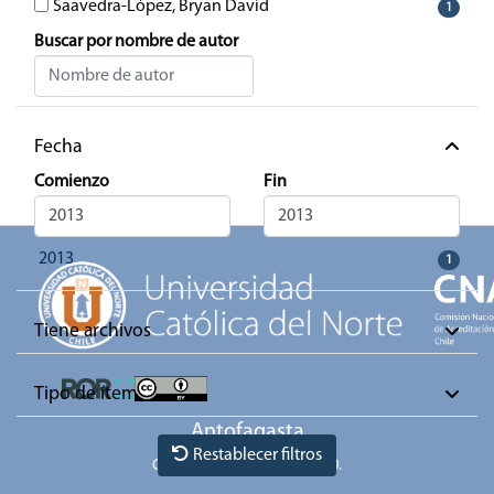
Saavedra-López, Bryan David
1
Buscar por nombre de autor
Fecha
Carg
Comienzo
Fin
2013
1
Tiene archivos
Tipo de ítem
Antofagasta
Restablecer filtros
Casa Central. Angamos 0610.