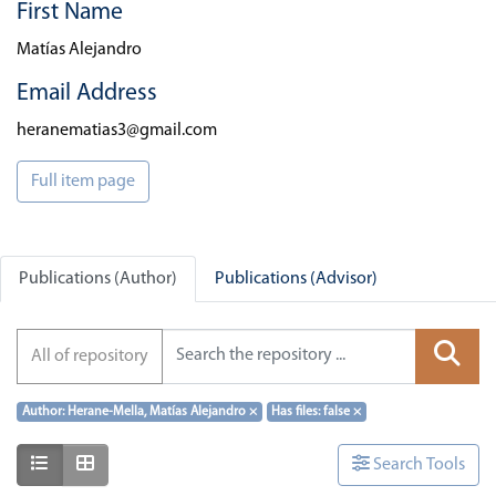
First Name
Matías Alejandro
Email Address
heranematias3@gmail.com
Full item page
Publications (Author)
Publications (Advisor)
All of repository
Author: Herane-Mella, Matías Alejandro
×
Has files: false
×
Show as list
Show as grid
Search Tools