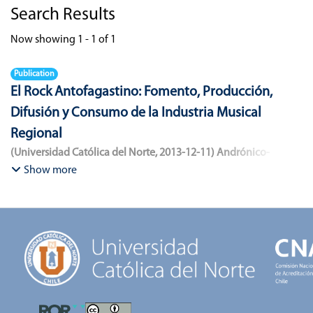
Search Results
Now showing
1 - 1 of 1
Publication
El Rock Antofagastino: Fomento, Producción,
Difusión y Consumo de la Industria Musical
Regional
(
Universidad Católica del Norte
,
2013-12-11
)
Andrónico-
Cangana, Javier Enrique
;
Bracamonte-Aballai, Carlos Pascual
;
Show more
Herane-Mella, Matías Alejandro
;
Saavedra-López, Bryan David