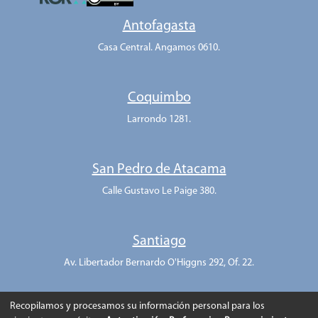
Antofagasta
Casa Central. Angamos 0610.
Coquimbo
Larrondo 1281.
San Pedro de Atacama
Calle Gustavo Le Paige 380.
Santiago
Av. Libertador Bernardo O'Higgns 292, Of. 22.
Recopilamos y procesamos su información personal para los