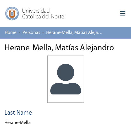
Home
Personas
Herane-Mella, Matías Alejandro
Log In
Herane-Mella, Matías Alejandro
Communities & Collections
All of repository
Deposit
About repository
Last Name
Herane-Mella