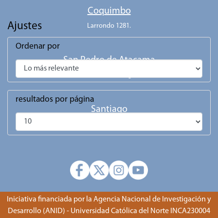
Coquimbo
Ajustes
Larrondo 1281.
Ordenar por
San Pedro de Atacama
Calle Gustavo Le Paige 380.
resultados por página
Santiago
Av. Libertador Bernardo O'Higgns 292, Of. 22.
Iniciativa financiada por la Agencia Nacional de Investigación y
Desarrollo (ANID) - Universidad Católica del Norte INCA230004