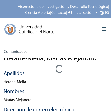
Vicerrectoría de Investigación y Desarrollo Tecnológico
|
Ciencia Abierta
|
Contacto
|
Iniciar sesión
|
ES
Inicio
Personas
Herane-Mella, Matías Alejandro
Comunidades
Herane-Mella, Matías Alejandro
Todo el repositorio
Cargando...
Depósito
Apellidos
Acerca del repositorio
Herane-Mella
Nombres
Matías Alejandro
Dirección de correo electrónico