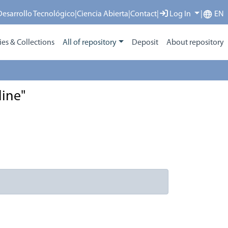
 Desarrollo Tecnológico
|
Ciencia Abierta
|
Contact
|
Log In
|
EN
s & Collections
All of repository
Deposit
About repository
line"