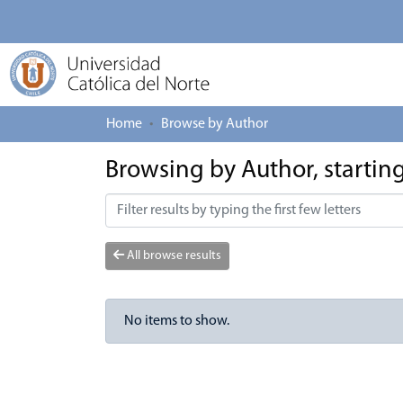
Home
Browse by Author
Browsing by Author, starting
All browse results
No items to show.