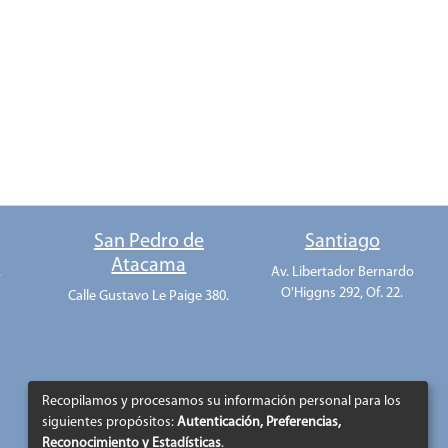
o
San Pedro de
Santiago
Atacama
.
Av. Libertador Bernardo
O'Higgns 292, Of. 22.
Calle Gustavo Le Paige 380.
Recopilamos y procesamos su información personal para los
siguientes propósitos:
Autenticación, Preferencias,
Reconocimiento y Estadísticas
.